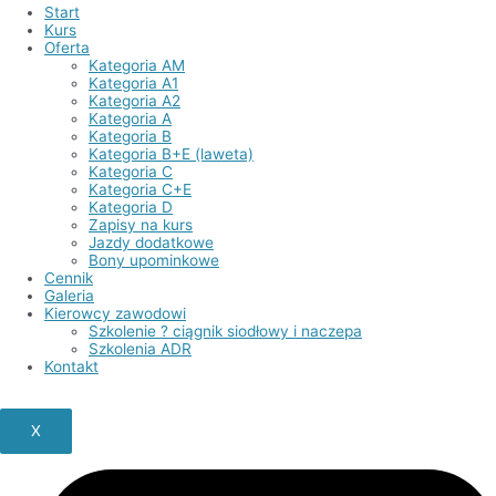
Start
Kurs
Oferta
Kategoria AM
Kategoria A1
Kategoria A2
Kategoria A
Kategoria B
Kategoria B+E (laweta)
Kategoria C
Kategoria C+E
Kategoria D
Zapisy na kurs
Jazdy dodatkowe
Bony upominkowe
Cennik
Galeria
Kierowcy zawodowi
Szkolenie ? ciągnik siodłowy i naczepa
Szkolenia ADR
Kontakt
X