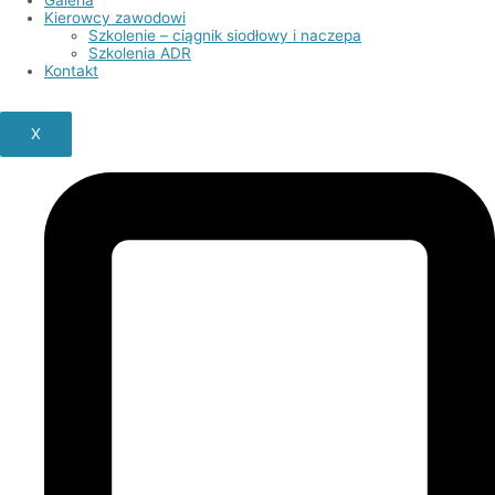
Kierowcy zawodowi
Szkolenie – ciągnik siodłowy i naczepa
Szkolenia ADR
Kontakt
X