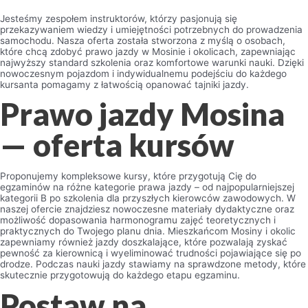
Jesteśmy zespołem instruktorów, którzy pasjonują się
przekazywaniem wiedzy i umiejętności potrzebnych do prowadzenia
samochodu. Nasza oferta została stworzona z myślą o osobach,
które chcą zdobyć prawo jazdy w Mosinie i okolicach, zapewniając
najwyższy standard szkolenia oraz komfortowe warunki nauki. Dzięki
nowoczesnym pojazdom i indywidualnemu podejściu do każdego
kursanta pomagamy z łatwością opanować tajniki jazdy.
Prawo jazdy Mosina
— oferta kursów
Proponujemy kompleksowe kursy, które przygotują Cię do
egzaminów na różne kategorie prawa jazdy – od najpopularniejszej
kategorii B po szkolenia dla przyszłych kierowców zawodowych. W
naszej ofercie znajdziesz nowoczesne materiały dydaktyczne oraz
możliwość dopasowania harmonogramu zajęć teoretycznych i
praktycznych do Twojego planu dnia. Mieszkańcom Mosiny i okolic
zapewniamy również jazdy doszkalające, które pozwalają zyskać
pewność za kierownicą i wyeliminować trudności pojawiające się po
drodze. Podczas nauki jazdy stawiamy na sprawdzone metody, które
skutecznie przygotowują do każdego etapu egzaminu.
Postaw na