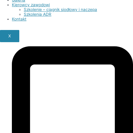
Kierowcy zawodowi
Szkolenie – ciągnik siodłowy i naczepa
Szkolenia ADR
Kontakt
X