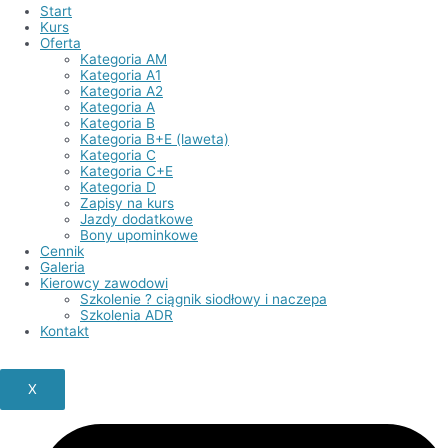
Start
Kurs
Oferta
Kategoria AM
Kategoria A1
Kategoria A2
Kategoria A
Kategoria B
Kategoria B+E (laweta)
Kategoria C
Kategoria C+E
Kategoria D
Zapisy na kurs
Jazdy dodatkowe
Bony upominkowe
Cennik
Galeria
Kierowcy zawodowi
Szkolenie ? ciągnik siodłowy i naczepa
Szkolenia ADR
Kontakt
X