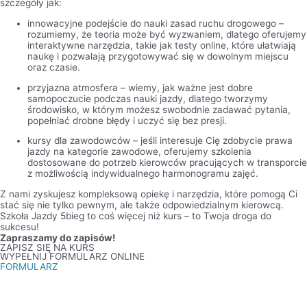
szczegóły jak:
innowacyjne podejście do nauki zasad ruchu drogowego –
rozumiemy, że teoria może być wyzwaniem, dlatego oferujemy
interaktywne narzędzia, takie jak testy online, które ułatwiają
naukę i pozwalają przygotowywać się w dowolnym miejscu
oraz czasie.
przyjazna atmosfera – wiemy, jak ważne jest dobre
samopoczucie podczas nauki jazdy, dlatego tworzymy
środowisko, w którym możesz swobodnie zadawać pytania,
popełniać drobne błędy i uczyć się bez presji.
kursy dla zawodowców – jeśli interesuje Cię zdobycie prawa
jazdy na kategorie zawodowe, oferujemy szkolenia
dostosowane do potrzeb kierowców pracujących w transporcie
z możliwością indywidualnego harmonogramu zajęć.
Z nami zyskujesz kompleksową opiekę i narzędzia, które pomogą Ci
stać się nie tylko pewnym, ale także odpowiedzialnym kierowcą.
Szkoła Jazdy 5bieg to coś więcej niż kurs – to Twoja droga do
sukcesu!
Zapraszamy do zapisów!
ZAPISZ SIĘ NA KURS
WYPEŁNIJ FORMULARZ ONLINE
FORMULARZ