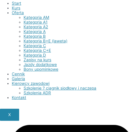
Start
Kurs
Oferta
Kategoria AM
Kategoria A1
Kategoria A2
Kategoria A
Kategoria B
Kategoria B+E (laweta)
Kategoria C
Kategoria C+E
Kategoria D
Zapisy na kurs
Jazdy dodatkowe
Bony upominkowe
Cennik
Galeria
Kierowcy zawodowi
Szkolenie ? ciągnik siodłowy i naczepa
Szkolenia ADR
Kontakt
X