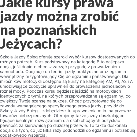
Jakie kursy prawa
jazdy można zrobić
na poznańskich
Jeżycach?
Szkoła Jazdy 5bieg oferuje szeroki wybór kursów dostosowanych do
różnych potrzeb. Kurs podstawowy na kategorię B to najlepsza
opcja, jeśli dopiero chcesz zacząć przygodę z prowadzeniem
samochodu. Obejmuje on teorię, jazdy praktyczne oraz egzamin
wewnętrzny przygotowujący Cię do egzaminu państwowego. Dla
miłośników motocykli dostępne są kursy na kategorię AM, A1, A2 i A
umożliwiające zdobycie uprawnień do prowadzenia jednośladów o
różnej mocy. Podczas kursu będziesz jeździć na motocyklach
identycznych z tymi, na których przeprowadzane są egzaminy, co
zwiększy Twoją szansę na sukces. Chcąc przygotować się do
zawodu wymagającego specyficznego prawa jazdy, przyjdź do
Szkoły Jazdy 5bieg – zdobędziesz tu uprawnienia m.in. na przewóz
towarów niebezpiecznych. Oferujemy także jazdy doszkalające
będące idealnym rozwiązaniem dla osób chcących odzyskać
pewność za kierownicą po dłuższej przerwie. To także doskonała
opcja dla tych, co już kilka razy podchodzili do egzaminu i potrzebują
dodatkowego wsparcia.