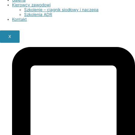
Kierowcy zawodowi
Szkolenie – ciągnik siodłowy i naczepa
Szkolenia ADR
Kontakt
X