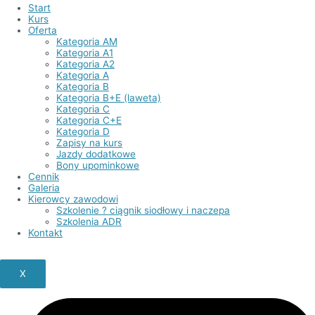
Start
Kurs
Oferta
Kategoria AM
Kategoria A1
Kategoria A2
Kategoria A
Kategoria B
Kategoria B+E (laweta)
Kategoria C
Kategoria C+E
Kategoria D
Zapisy na kurs
Jazdy dodatkowe
Bony upominkowe
Cennik
Galeria
Kierowcy zawodowi
Szkolenie ? ciągnik siodłowy i naczepa
Szkolenia ADR
Kontakt
X