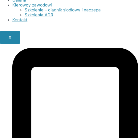
Kierowcy zawodowi
Szkolenie – ciągnik siodłowy i naczepa
Szkolenia ADR
Kontakt
X