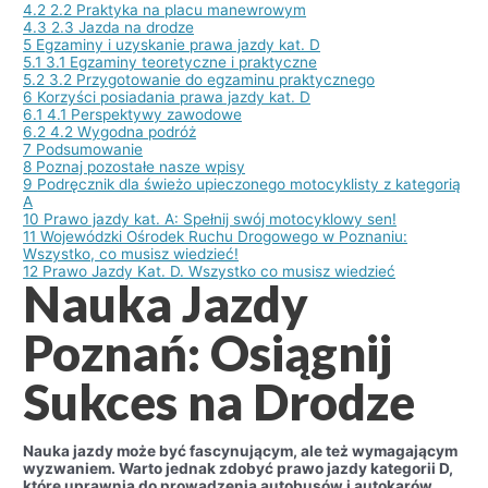
4.2
2.2 Praktyka na placu manewrowym
4.3
2.3 Jazda na drodze
5
Egzaminy i uzyskanie prawa jazdy kat. D
5.1
3.1 Egzaminy teoretyczne i praktyczne
5.2
3.2 Przygotowanie do egzaminu praktycznego
6
Korzyści posiadania prawa jazdy kat. D
6.1
4.1 Perspektywy zawodowe
6.2
4.2 Wygodna podróż
7
Podsumowanie
8
Poznaj pozostałe nasze wpisy
9
Podręcznik dla świeżo upieczonego motocyklisty z kategorią
A
10
Prawo jazdy kat. A: Spełnij swój motocyklowy sen!
11
Wojewódzki Ośrodek Ruchu Drogowego w Poznaniu:
Wszystko, co musisz wiedzieć!
12
Prawo Jazdy Kat. D. Wszystko co musisz wiedzieć
Nauka Jazdy
Poznań: Osiągnij
Sukces na Drodze
Nauka jazdy może być fascynującym, ale też wymagającym
wyzwaniem. Warto jednak zdobyć prawo jazdy kategorii D,
które uprawnia do prowadzenia autobusów i autokarów.