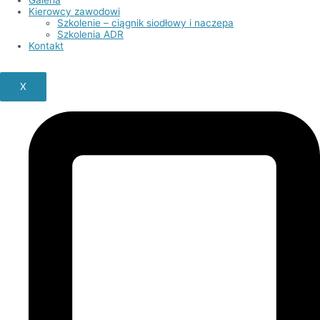
Kierowcy zawodowi
Szkolenie – ciągnik siodłowy i naczepa
Szkolenia ADR
Kontakt
X