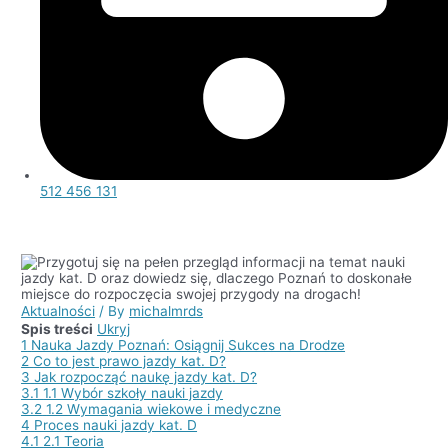
512 456 131
Aktualności
/ By
michalmrds
Spis treści
Ukryj
1
Nauka Jazdy Poznań: Osiągnij Sukces na Drodze
2
Co to jest prawo jazdy kat. D?
3
Jak rozpocząć naukę jazdy kat. D?
3.1
1.1 Wybór szkoły nauki jazdy
3.2
1.2 Wymagania wiekowe i medyczne
4
Proces nauki jazdy kat. D
4.1
2.1 Teoria