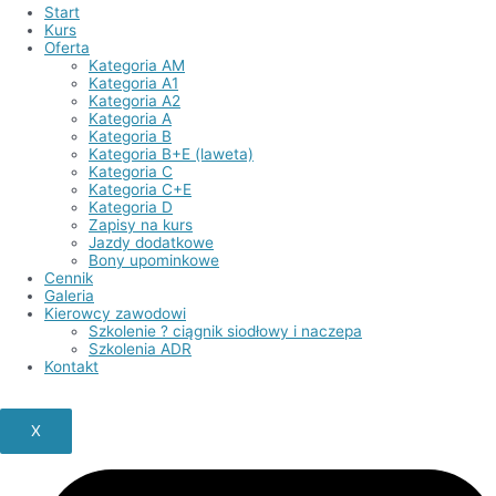
Start
Kurs
Oferta
Kategoria AM
Kategoria A1
Kategoria A2
Kategoria A
Kategoria B
Kategoria B+E (laweta)
Kategoria C
Kategoria C+E
Kategoria D
Zapisy na kurs
Jazdy dodatkowe
Bony upominkowe
Cennik
Galeria
Kierowcy zawodowi
Szkolenie ? ciągnik siodłowy i naczepa
Szkolenia ADR
Kontakt
X